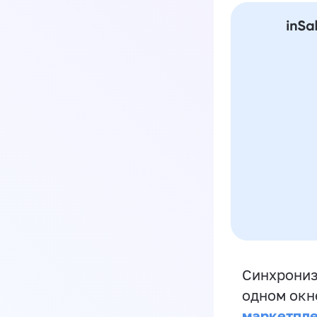
Синхрониз
одном окн
маркетпл