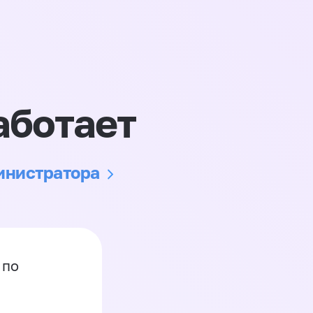
аботает
министратора
 по