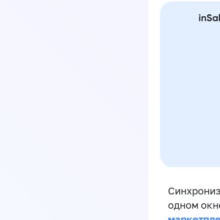
Синхрониз
одном окн
маркетпл