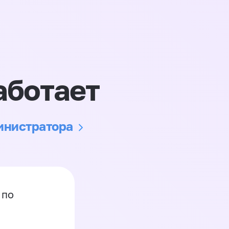
аботает
министратора
 по