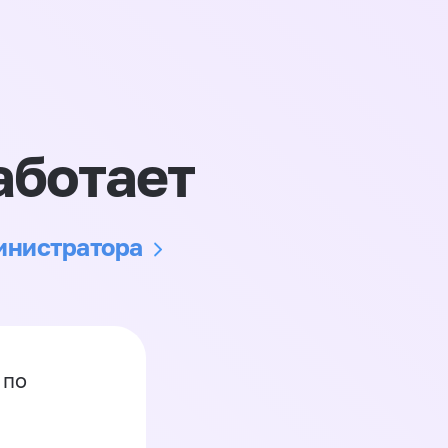
аботает
министратора
 по