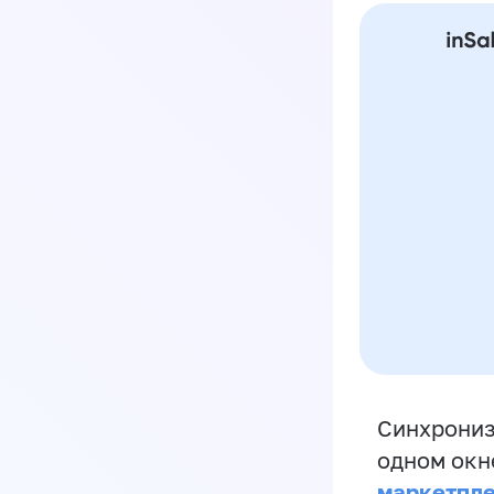
Синхрониз
одном окн
маркетпл