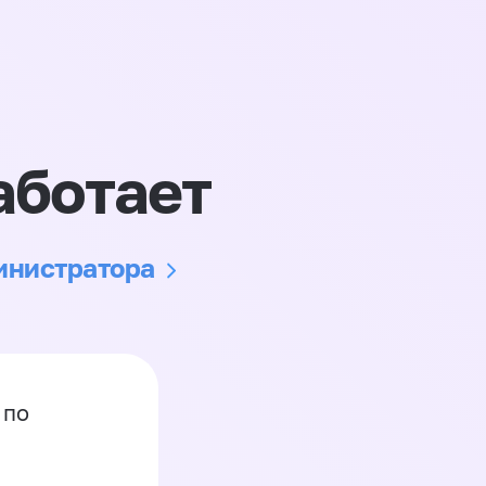
аботает
министратора
 по