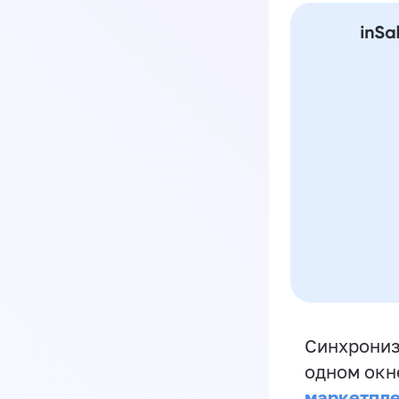
Синхрониз
одном окн
маркетпл