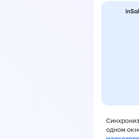
Синхрониз
одном окн
маркетпл