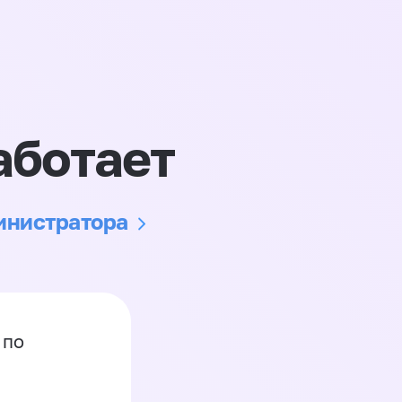
аботает
министратора
 по