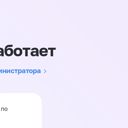
аботает
министратора
 по