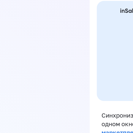
Синхрониз
одном окн
маркетпл