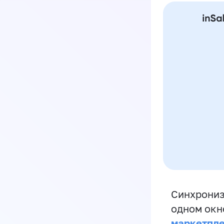
Синхрониз
одном окн
маркетпл