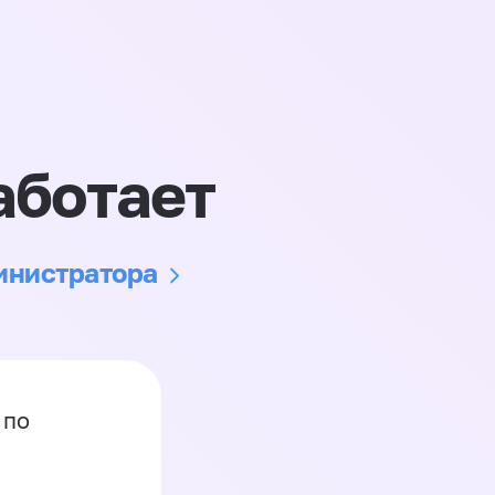
аботает
министратора
 по