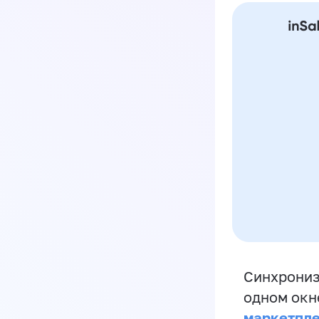
Синхрониз
одном окн
маркетпл