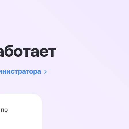
аботает
министратора
 по