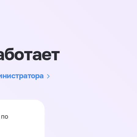
аботает
министратора
 по