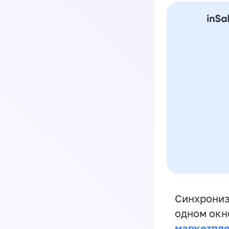
Синхрониз
одном окн
маркетпл