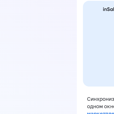
Синхрониз
одном окн
маркетпл