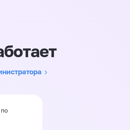
аботает
министратора
 по