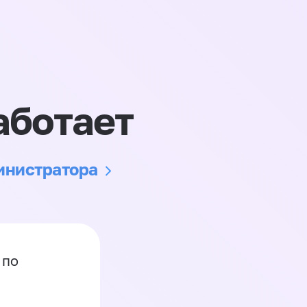
аботает
министратора
 по