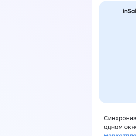
Синхрониз
одном окн
маркетпл